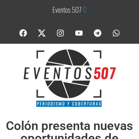
Eventos 507
C
o
b
e
Colón presenta nuevas
oportunidades de