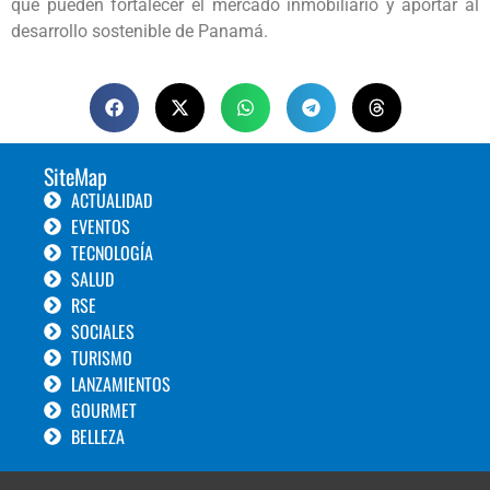
que pueden fortalecer el mercado inmobiliario y aportar al
desarrollo sostenible de Panamá.
SiteMap
ACTUALIDAD
EVENTOS
TECNOLOGÍA
SALUD
RSE
SOCIALES
TURISMO
LANZAMIENTOS
GOURMET
BELLEZA