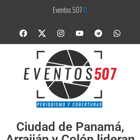
Eventos 507
C
o
b
Ciudad de Panamá,
Arraiján y Colón lideran