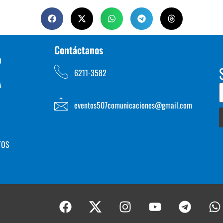
Contáctanos
D
6211-3582
A
eventos507comunicaciones@gmail.com
TOS