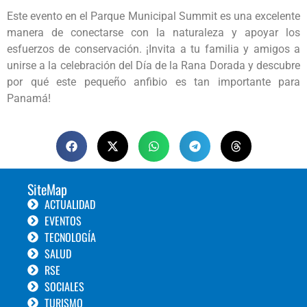
Este evento en el Parque Municipal Summit es una excelente
manera de conectarse con la naturaleza y apoyar los
esfuerzos de conservación. ¡Invita a tu familia y amigos a
unirse a la celebración del Día de la Rana Dorada y descubre
por qué este pequeño anfibio es tan importante para
Panamá!
SiteMap
ACTUALIDAD
EVENTOS
TECNOLOGÍA
SALUD
RSE
SOCIALES
TURISMO