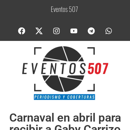
Eventos 507
C
o
Carnaval en abril para
recibir a Gaby Carrizo