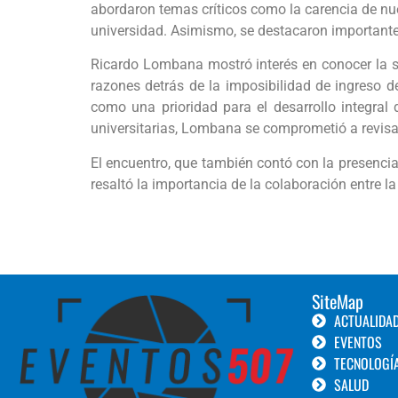
abordaron temas críticos como la carencia de nue
universidad. Asimismo, se destacaron importante
Ricardo Lombana mostró interés en conocer la si
razones detrás de la imposibilidad de ingreso 
como una prioridad para el desarrollo integral 
universitarias, Lombana se comprometió a revisar
El encuentro, que también contó con la presenci
resaltó la importancia de la colaboración entre la
SiteMap
ACTUALIDA
EVENTOS
TECNOLOGÍ
SALUD