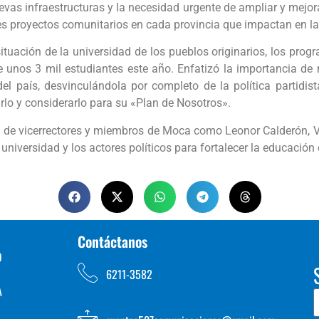
vas infraestructuras y la necesidad urgente de ampliar y mejorar
s proyectos comunitarios en cada provincia que impactan en la 
tuación de la universidad de los pueblos originarios, los prog
de unos 3 mil estudiantes este año. Enfatizó la importancia d
del país, desvinculándola por completo de la política partidis
lo y considerarlo para su «Plan de Nosotros».
a de vicerrectores y miembros de Moca como Leonor Calderón, V
 universidad y los actores políticos para fortalecer la educación
Contáctanos
D
6211-3582
A