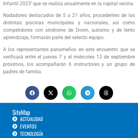
Infantil 2023’ que se realiza anualmente en la capital vecina.
Nadadores destacados de 5 a 21 años, procedentes de las
distintas piscinas municipales y nacionales, así como
competidores con síndrome de Down, autismo y de lento
aprendizaje, formarán parte del selecto equipo.
A los representantes panameños en este encuentro que se
verificará entre el jueves 7 y el miércoles 13 de septiembre
próximos, los acompañarán 6 instructores y un grupo de
padres de familia.
SiteMap
ACTUALIDAD
EVENTOS
TECNOLOGÍA