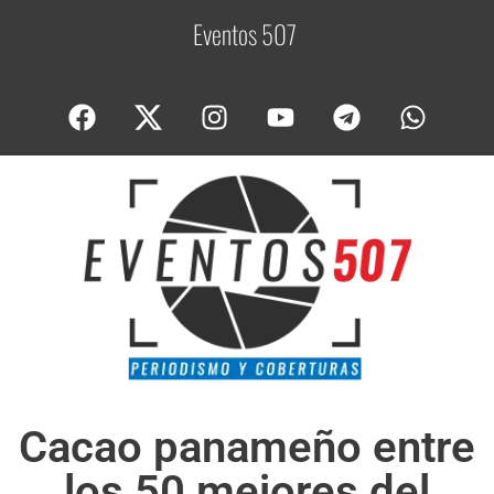
Eventos 507
C
o
Cacao panameño entre
los 50 mejores del