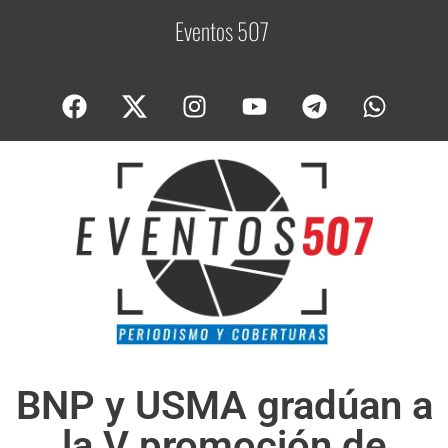
Eventos 507
C
o
b
BNP y USMA gradúan a
la V promoción de