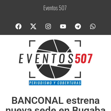
Eventos 507
C
o
b
e
BANCONAL estrena
nueva sede en Bugaba