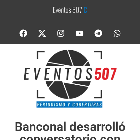
Eventos 507
C
o
b
e
Banconal desarrolló
conversatorio con