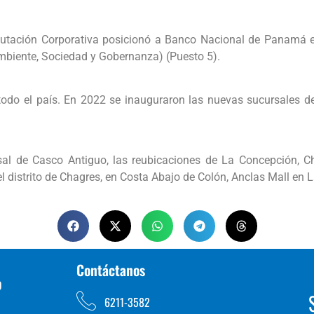
eputación Corporativa posicionó a Banco Nacional de Panamá 
mbiente, Sociedad y Gobernanza) (Puesto 5).
todo el país. En 2022 se inauguraron las nuevas sucursales d
sal de Casco Antiguo, las reubicaciones de La Concepción, Ch
el distrito de Chagres, en Costa Abajo de Colón, Anclas Mall en L
Contáctanos
D
6211-3582