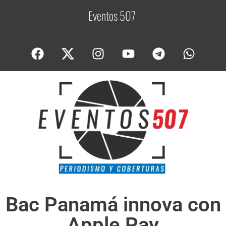
Eventos 507
C
o
Bac Panamá innova con
Apple Pay