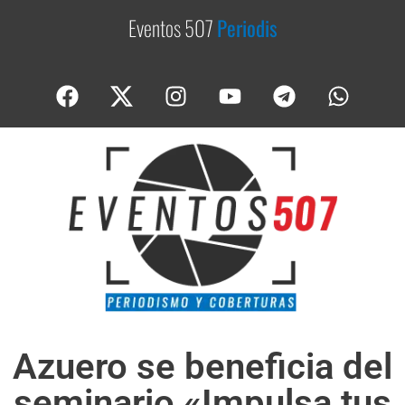
Eventos 507
P
e
r
i
o
d
i
s
m
o
Azuero se beneficia del
seminario «Impulsa tus