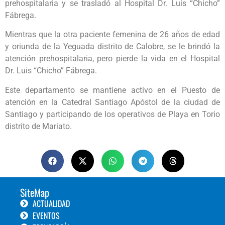
prehospitalaria y se trasladó al Hospital Dr. Luis “Chicho”
Fábrega.
Mientras que la otra paciente femenina de 26 años de edad
y oriunda de la Yeguada distrito de Calobre, se le brindó la
atención prehospitalaria, pero pierde la vida en el Hospital
Dr. Luis “Chicho” Fábrega.
Este departamento se mantiene activo en el Puesto de
atención en la Catedral Santiago Apóstol de la ciudad de
Santiago y participando de los operativos de Playa en Torio
distrito de Mariato.
SiteMap
ACTUALIDAD
EVENTOS