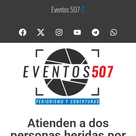
Eventos 507
C
o
b
Atienden a dos
personas heridas por