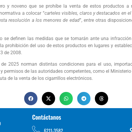
mero y noveno que se prohíbe la venta de estos productos a
normativa a colocar “
carteles visibles, claros y destacados en e
esta resolución a los menores de edad
”, entre otras disposicio
to se definen las medidas que se tomarán ante una infracción d
e la prohibición del uso de estos productos en lugares y estab
13 de 2008.
de 2025 norman distintas condiciones para el uso, importació
s y permisos de las autoridades competentes, como el Ministerio 
a de la venta de los cigarrillos electrónicos.
Contáctanos
D
6211-3582