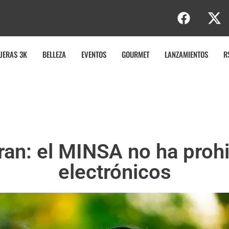
b
JERAS 3K
BELLEZA
EVENTOS
GOURMET
LANZAMIENTOS
R
an: el MINSA no ha prohib
electrónicos