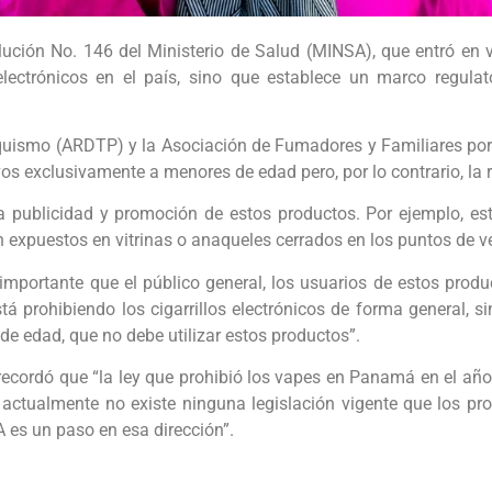
ción No. 146 del Ministerio de Salud (MINSA), que entró en v
 electrónicos en el país, sino que establece un marco regulat
uismo (ARDTP) y la Asociación de Fumadores y Familiares po
vos exclusivamente a menores de edad pero, por lo contrario, la
a publicidad y promoción de estos productos. Por ejemplo, es
 expuestos en vitrinas o anaqueles cerrados en los puntos de ven
mportante que el público general, los usuarios de estos produc
tá prohibiendo los cigarrillos electrónicos de forma general, 
de edad, que no debe utilizar estos productos”.
a, recordó que “la ley que prohibió los vapes en Panamá en el añ
 actualmente no existe ninguna legislación vigente que los 
A es un paso en esa dirección”.