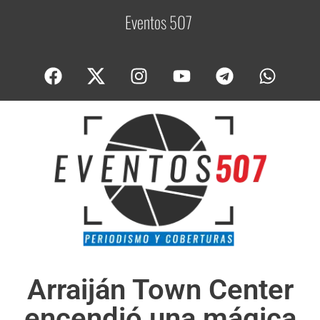
Eventos 507
C
o
Arraiján Town Center
encendió una mágica