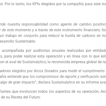
r. Por lo tanto, los KPIs elegidos por la compañía para este i
nde nuestra responsabilidad como agente de cambio positi
ir de este momento y a través de este instrumento financiero, f
n trabajo en conjunto para reducir la huella de carbono en to
esarrollo Sustentable.
 acompañada por auditorías anuales realizadas por entidad
 para poder realizar esta operación y en línea con lo que es
con el aval de Sustainalytics, la reconocida empresa global de ra
ores elegidos por Arcos Dorados para medir el cumplimento d
ñía entiende que los compromisos de reporte y verificación est
algo de gran impacto
”, declara Sustainalytics en su informe ava
iantes que involucran todos los aspectos de su operación, Ar
de su Receta del Futuro.