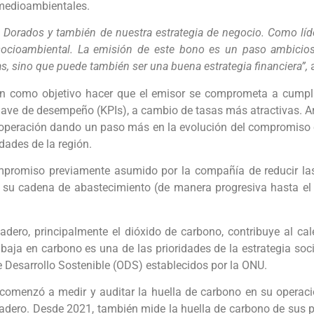
 medioambientales.
os Dorados y también de nuestra estrategia de negocio. Como lí
 socioambiental. La emisión de este bono es un paso ambici
s, sino que puede también ser una buena estrategia financiera”,
n como objetivo hacer que el emisor se comprometa a cumpli
-clave de desempeño (KPIs), a cambio de tasas más atractivas. A
 operación dando un paso más en la evolución del compromiso 
dades de la región.
compromiso previamente asumido por la compañía de reducir l
 su cadena de abastecimiento (de manera progresiva hasta el
adero, principalmente el dióxido de carbono, contribuye al c
baja en carbono es una de las prioridades de la estrategia s
e Desarrollo Sostenible (ODS) establecidos por la ONU.
 comenzó a medir y auditar la huella de carbono en su operac
nadero. Desde 2021, también mide la huella de carbono de sus