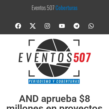
Eventos 507
C
o
b
e
r
t
u
r
a
s
AND aprueba $8
millones en proyectos