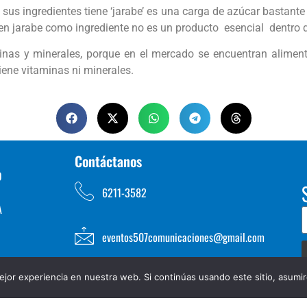
 sus ingredientes tiene ‘jarabe’ es una carga de azúcar bastant
n jarabe como ingrediente no es un producto esencial dentro de l
aminas y minerales, porque en el mercado se encuentran alimen
tiene vitaminas ni minerales.
Contáctanos
D
6211-3582
A
eventos507comunicaciones@gmail.com
jor experiencia en nuestra web. Si continúas usando este sitio, asumi
TOS