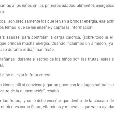
amos a los niños en las primeras edades, alimentos energético
ró.
cos, son precisamente los que le van a brindar energía, esa ac
los temas que se les enseñe y captar la información.
íz asadas, para controlar la carga calórica, (sobre todo si 
ue brindan mucha energía. Cuando incluimos un almidón, ya sea
lazo durante el día,” manifestó.
mañanas durante el recreo de los niños son las frutas, estas
al.
niño a llevar la fruta entera.
índer, allí si conviene jugar un poco con los jugos naturales o
ntro de la alimentación”, resaltó.
r las frutas, y se le debe enseñar que dentro de la cáscara de
 nutrientes como fibras, vitaminas y minerales que van a ayuda