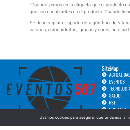
“Cuando vemos en la etiqueta que el producto en
que son endulzantes en el producto. Cuando tiene
Se debe vigilar el aporte de algún tipo de vit
calorías, carbohidratos, grasas y sodio, pero no 
SiteMap
ACTUALIDA
EVENTOS
TECNOLOGÍ
SALUD
RSE
SOCIALES
TURISMO
Usamos cookies para asegurar que te damos la me
LANZAMIEN