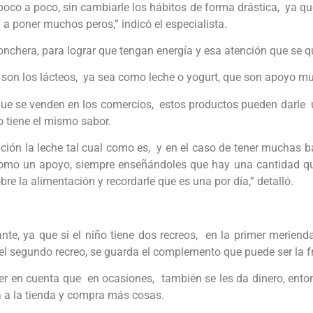
co a poco, sin cambiarle los hábitos de forma drástica, ya qu
n a poner muchos peros,” indicó el especialista.
onchera, para lograr que tengan energía y esa atención que se q
r son los lácteos, ya sea como leche o yogurt, que son apoyo m
que se venden en los comercios, estos productos pueden darle u
o tiene el mismo sabor.
ción la leche tal cual como es, y en el caso de tener muchas ba
o como un apoyo, siempre enseñándoles que hay una cantidad 
re la alimentación y recordarle que es una por día,” detalló.
nte, ya que si el niño tiene dos recreos, en la primer merien
el segundo recreo, se guarda el complemento que puede ser la fru
ner en cuenta que en ocasiones, también se les da dinero, enton
va a la tienda y compra más cosas.