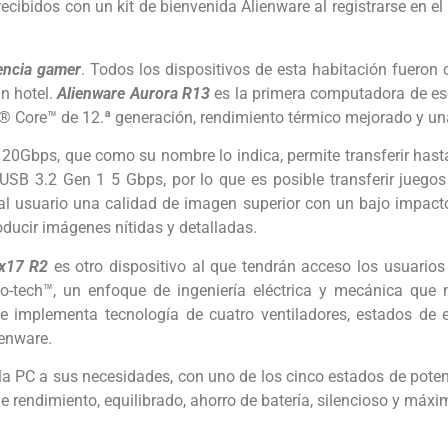
ibidos con un kit de bienvenida Alienware al registrarse en el h
encia gamer
. Todos los dispositivos de esta habitación fueron 
n hotel.
Alienware Aurora R13
es la primera computadora de escr
 ® Core™ de 12.ª generación, rendimiento térmico mejorado y un
20Gbps, que como su nombre lo indica, permite transferir hast
SB 3.2 Gen 1 5 Gbps, por lo que es posible transferir jueg
 usuario una calidad de imagen superior con un bajo impacto 
roducir imágenes nítidas y detalladas.
 x17 R2
es otro dispositivo al que tendrán acceso los usuarios
o-tech™, un enfoque de ingeniería eléctrica y mecánica que m
 implementa tecnología de cuatro ventiladores, estados de e
ienware.
la PC a sus necesidades, con uno de los cinco estados de potenc
 rendimiento, equilibrado, ahorro de batería, silencioso y máxi