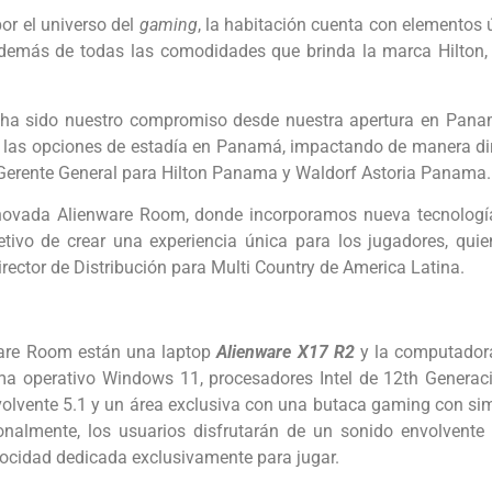
or el universo del
gaming
, la habitación cuenta con elementos
demás de todas las comodidades que brinda la marca Hilton, g
r ha sido nuestro compromiso desde nuestra apertura en Panam
 las opciones de estadía en Panamá, impactando de manera direct
, Gerente General para Hilton Panama y Waldorf Astoria Panama.
ovada Alienware Room, donde incorporamos nueva tecnologí
etivo de crear una experiencia única para los jugadores, qu
ector de Distribución para Multi Country de America Latina.
nware Room están una laptop
Alienware X17 R2
y la computadora
ema operativo Windows 11, procesadores Intel de 12th Generac
volvente 5.1 y un área exclusiva con una butaca gaming con si
onalmente, los usuarios disfrutarán de un sonido envolvente
locidad dedicada exclusivamente para jugar.