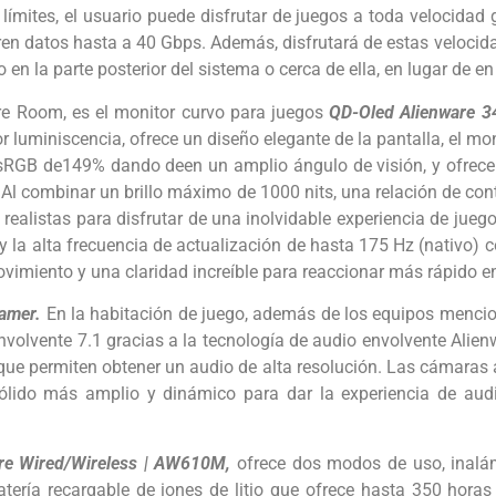
límites, el usuario puede disfrutar de juegos a toda velocidad 
fieren datos hasta a 40 Gbps. Además, disfrutará de estas veloc
en la parte posterior del sistema o cerca de ella, en lugar de en 
are Room, es el monitor curvo para juegos
QD-Oled Alienware 3
r luminiscencia, ofrece un diseño elegante de la pantalla, el mo
 sRGB de149% dando deen un amplio ángulo de visión, y ofrece
. Al combinar un brillo máximo de 1000 nits, una relación de con
realistas para disfrutar de una inolvidable experiencia de jue
r y la alta frecuencia de actualización de hasta 175 Hz (nativ
vimiento y una claridad increíble para reaccionar más rápido en
gamer.
En la habitación de juego, además de los equipos mencio
volvente 7.1 gracias a la tecnología de audio envolvente Alien
que permiten obtener un audio de alta resolución. Las cámaras
sólido más amplio y dinámico para dar la experiencia de audi
re Wired/Wireless | AW610M,
ofrece dos modos de uso, inalá
ría recargable de iones de litio que ofrece hasta 350 horas