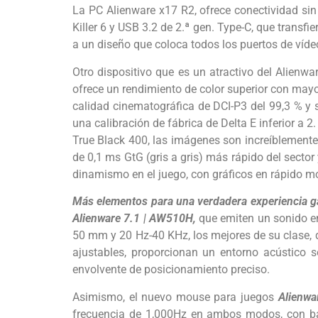
La PC Alienware x17 R2, ofrece conectividad sin 
Killer 6 y USB 3.2 de 2.ª gen. Type-C, que trans
a un diseño que coloca todos los puertos de vídeo 
Otro dispositivo que es un atractivo del Alienw
ofrece un rendimiento de color superior con mayo
calidad cinematográfica de DCI-P3 del 99,3 % y
una calibración de fábrica de Delta E inferior a 2
True Black 400, las imágenes son increíblemente 
de 0,1 ms GtG (gris a gris) más rápido del secto
dinamismo en el juego, con gráficos en rápido mo
Más elementos para una verdadera experiencia 
Alienware 7.1 | AW510H,
que emiten un sonido en
50 mm y 20 Hz-40 KHz, los mejores de su clase, 
ajustables, proporcionan un entorno acústico 
envolvente de posicionamiento preciso.
Asimismo, el nuevo mouse para juegos
Alienwa
frecuencia de 1,000Hz en ambos modos, con bate