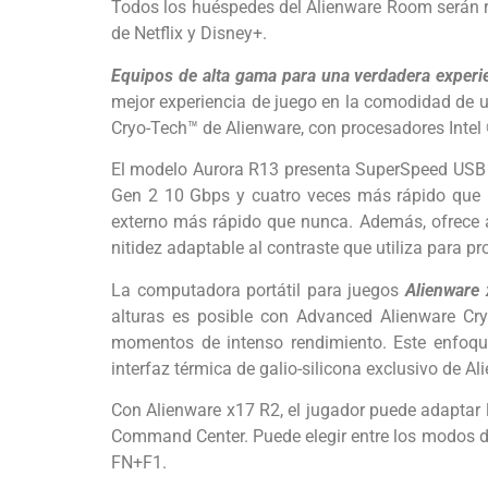
Todos los huéspedes del Alienware Room serán rec
de Netflix y Disney+.
Equipos de alta gama para una verdadera experi
mejor experiencia de juego en la comodidad de u
Cryo-Tech™ de Alienware, con procesadores Intel
El modelo Aurora R13 presenta SuperSpeed ​​USB 
Gen 2 10 Gbps y cuatro veces más rápido que U
externo más rápido que nunca. Además, ofrece al
nitidez adaptable al contraste que utiliza para p
La computadora portátil para juegos
Alienware
alturas es posible con Advanced Alienware Cry
momentos de intenso rendimiento. Este enfoque
interfaz térmica de galio-silicona exclusivo de Al
Con Alienware x17 R2, el jugador puede adaptar 
Command Center. Puede elegir entre los modos de
FN+F1.