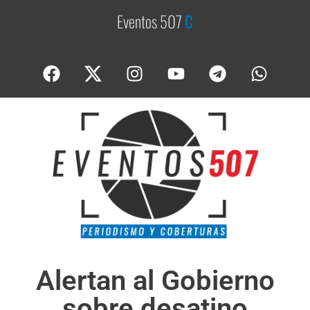
Eventos 507
C
o
b
e
r
Alertan al Gobierno
sobre desatino