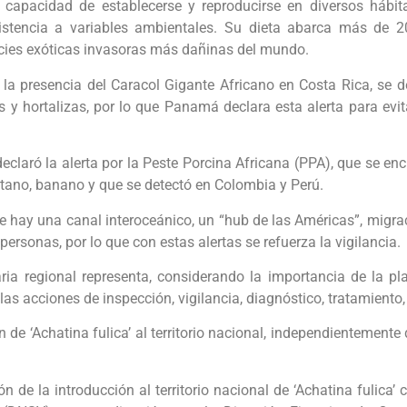
capacidad de establecerse y reproducirse en diversos hábita
sistencia a variables ambientales. Su dieta abarca más de 2
ecies exóticas invasoras más dañinas del mundo.
 la presencia del Caracol Gigante Africano en Costa Rica, se 
y hortalizas, por lo que Panamá declara esta alerta para evitar
laró la alerta por la Peste Porcina Africana (PPA), que se en
tano, banano y que se detectó en Colombia y Perú.
 hay una canal interoceánico, un “hub de las Américas”, migrac
rsonas, por lo que con estas alertas se refuerza la vigilancia.
aria regional representa, considerando la importancia de la pl
las acciones de inspección, vigilancia, diagnóstico, tratamiento
 de ‘Achatina fulica’ al territorio nacional, independientement
n de la introducción al territorio nacional de ‘Achatina fulica