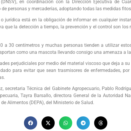
 (DNSV), en coordinación con la Dirección Ejecutiva de Cu
de personas y mercaderías, adoptando todas las medidas fitosa
jurídica está en la obligación de informar en cualquier instan
ya que la detección a tiempo, la prevención y el control son los
20 a 30 centímetros y muchas personas tienden a utilizar est
ansportan como una mascota llevando consigo una amenaza a las
es perjudiciales por medio del material viscoso que deja a su p
dado para evitar que sean trasmisores de enfermedades, por
as.
, secretaria Técnica del Gabinete Agropecuario, Pablo Rodrígue
opecuaria, Tayra Barsallo, directora General de la Autoridad
de Alimentos (DEPA), del Ministerio de Salud.