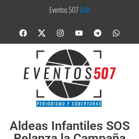
Eventos 507
C
o
b
e
r
t
Aldeas Infantiles SOS
Relanza la Campaña