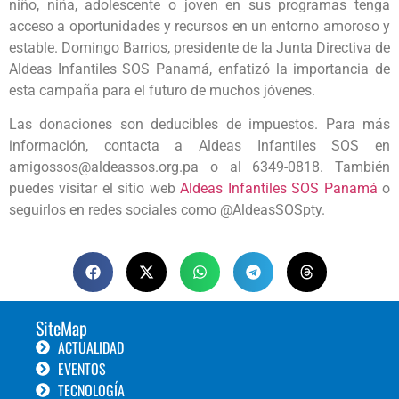
niño, niña, adolescente o joven en sus programas tenga
acceso a oportunidades y recursos en un entorno amoroso y
estable. Domingo Barrios, presidente de la Junta Directiva de
Aldeas Infantiles SOS Panamá, enfatizó la importancia de
esta campaña para el futuro de muchos jóvenes.
Las donaciones son deducibles de impuestos. Para más
información, contacta a Aldeas Infantiles SOS en
amigossos@aldeassos.org.pa
o al 6349-0818. También
puedes visitar el sitio web
Aldeas Infantiles SOS Panamá
o
seguirlos en redes sociales como @AldeasSOSpty.
SiteMap
ACTUALIDAD
EVENTOS
TECNOLOGÍA