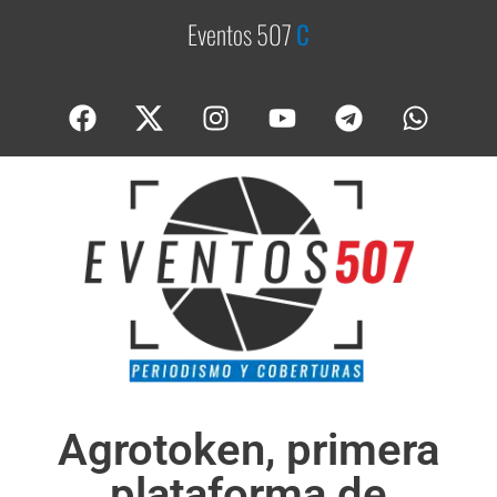
Eventos 507
C
o
b
e
Agrotoken, primera
plataforma de