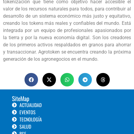
tokenización que tiene como objetivo hacer accesible el
valor de los recursos naturales para todos, para contribuir al
desarrollo de un sistema económico más justo y equitativo,
creando los tokens más reales y confiables del mundo. Está
integrada por un equipo de profesionales apasionados por
la tierra y por la nueva economía digital. Son los creadores
de los primeros activos respaldados en granos para ahorrar
y transaccionar. Agrotoken se encuentra creando la próxima
generación de los agronegocios en el mundo.
SiteMap
ACTUALIDAD
EVENTOS
TECNOLOGÍA
SALUD
RSE