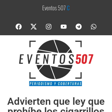
Eventos 507
C
o
b
Advierten que ley que
prohíbe los cigarrillos