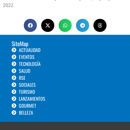
2022.
SiteMap
ACTUALIDAD
EVENTOS
TECNOLOGÍA
SALUD
RSE
SOCIALES
TURISMO
LANZAMIENTOS
GOURMET
BELLEZA