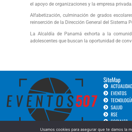
el apoyo de organizaciones y la empresa privada
Alfabetización, culminación de grados escolares,
reinserción de la Dirección General del Sistema P
La Alcaldía de Panamá exhorta a la comunida
adolescentes que buscan la oportunidad de conve
SiteMap
ACTUALIDA
EVENTOS
TECNOLOGÍ
SALUD
RSE
SOCIALES
TURISMO
Usamos cookies para asegurar que te damos la me