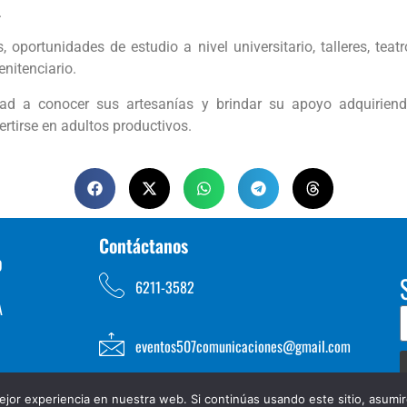
.
 oportunidades de estudio a nivel universitario, talleres, teat
enitenciario.
d a conocer sus artesanías y brindar su apoyo adquiriend
rtirse en adultos productivos.
Contáctanos
D
6211-3582
A
eventos507comunicaciones@gmail.com
jor experiencia en nuestra web. Si continúas usando este sitio, asumi