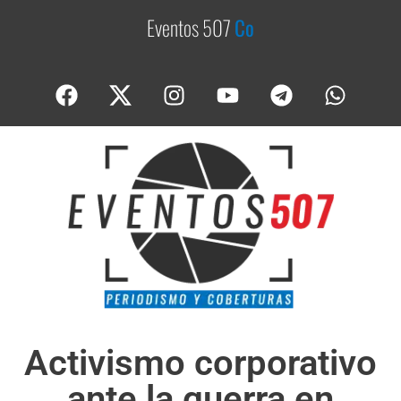
Eventos 507
C
o
b
e
r
Activismo corporativo
ante la guerra en