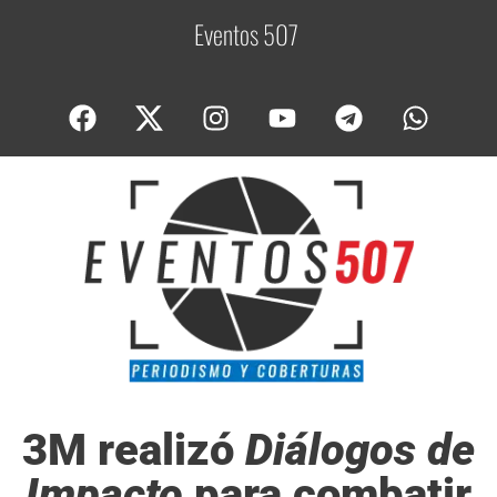
Eventos 507
C
o
3M realizó
Diálogos de
Impacto
para combatir