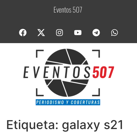
Eventos 507
C
o
Etiqueta:
galaxy s21